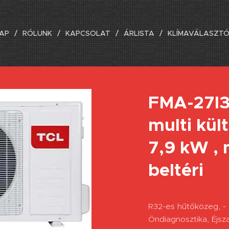
AP
RÓLUNK
KAPCSOLAT
ÁRLISTA
KLÍMAVÁLASZT
FMA-27I
multi kül
7,9 kW , 
beltéri
R32-es hűtőközeg, -
Öndiagnosztika, Éjs