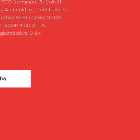
w, ECO üzemmód, Beépített
 Anti-cold air, I feel funkció,
aosztály SEER (hűtés) SCOP
++ ,SCOP 4,00 A+ .A
gisztrációval 3 év.
rba