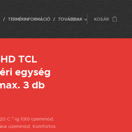
Ó
TERMÉKINFORMÁCIÓ
TOVÁBBIAK
KOSÁR
3HD TCL
téri egység
max. 3 db
 20 C °-ig fűtő üzemmód,
zakai üzemmód, Komfortos