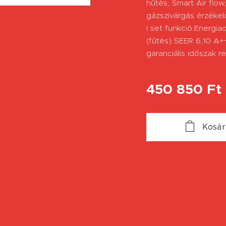
hűtés, Smart Air flo
gázszivárgás érzékelő,
I set funkció.Energi
(fűtés) SEER 6,10 A
garanciális időszak re
450 850
Ft
Kosá