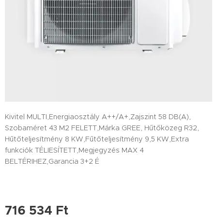
Kivitel MULTI,Energiaosztály A++/A+,Zajszint 58 DB(A),
Szobaméret 43 M2 FELETT,Márka GREE, Hűtőközeg R32,
Hűtőteljesítmény 8 KW,Fűtőteljesítmény 9,5 KW,Extra
funkciók TÉLIESÍTETT,Megjegyzés MAX 4
BELTÉRIHEZ,Garancia 3+2 É
716 534
Ft