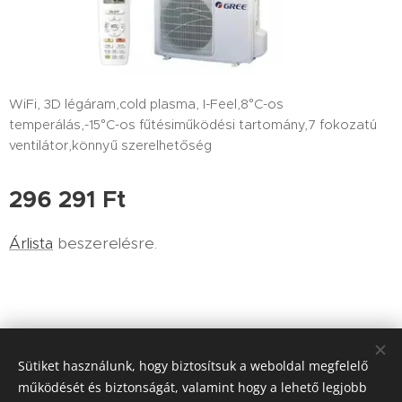
WiFi, 3D légáram,cold plasma, I-Feel,8°C-os
temperálás,-15°C-os fűtésiműködési tartomány,7 fokozatú
ventilátor,könnyű szerelhetőség
296 291
Ft
Árlista
beszerelésre.
Sütiket használunk, hogy biztosítsuk a weboldal megfelelő
Havasi Klíma, Budapest 9.ker. Viola utca 15, tel.:0620 2958243,
működését és biztonságát, valamint hogy a lehető legjobb