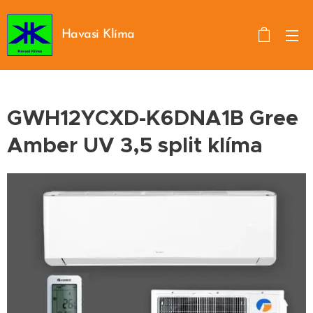
Havasi Klíma
GWH12YCXD-K6DNA1B Gree
Amber UV 3,5 split klíma