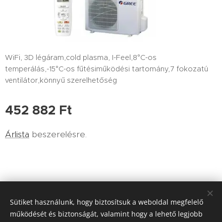
WiFi, 3D légáram,cold plasma, I-Feel,8°C-os
temperálás,-15°C-os fűtésiműködési tartomány,7 fokozatú
ventilátor,könnyű szerelhetőség
452 882
Ft
Árlista
beszerelésre.
Sütiket használunk, hogy biztosítsuk a weboldal megfelelő
Havasi Klíma, Budapest 9.ker. Viola utca 15, tel.:0620 2958243,
működését és biztonságát, valamint hogy a lehető legjobb